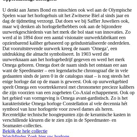
U denkt aan James Bond en misschien ook wel aan de Olympische
Spelen waar het horlogehuis uit het Zwitserse Biel al sinds jaar en
dag de tijdmeting verzorgt. Dat doen we bij Saffier Juweliers ook,
maar wij denken als horlogeliefhebbers ook aan de bijzondere
uurwerkgeschiedenis van het merk die bol staat van innovaties. Zo
werd al
in 1894 door een aantal visionaire uurwerkfabrikant een
opzienbarend kaliber gebaseerd op geïndustrialiseerde onderdelen.
Dat vooruitstrevende uurwerk kreeg de naam ‘Omega’, een
uitdrukking die almacht symboliseert. In 1903 werd die
uurwerknaam aan het horlogebedrijf gegeven en werd het merk
Omega geboren. Omega doet de naam sinds het ontstaan eer aan
want de Speedmaster – een legendarische chronograaf die in vele
gedaanten sinds de jaren 0 in de catalogus staat – is nog steeds het
enige horloge dat op de maan is geweest. Ook op uurwerkgebied
speelt Omega een voortrekkersrol met chronometer precieze kalibers
die zijn voorzien van een zogeheten Co-Axial echappement. Ook op
het gebied van vormgeving is Omega avant-gardistisch. Zo is het
karakteristieke Omega horloge Constellation al vele decennia hét
symbool van luxe horlogerie voor zowel dames als heren.
Recentelijke technische hoogtepunten zijn de keramische kasten in
verschillende kleuren die te zien zijn in de Speedmaster- en
Seamaster-collecties.
Bekijk de hele collectie
Watchfinder
Zoek hier uw horloge