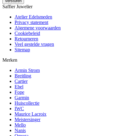
Saffier Juwelier
Atelier Edelsmeden
Privacy statement
Algemene voorwaarden
Cookiebeleid
Retourneren
Veel gestelde vragen
Sitemap
Merken
Armin Strom
Breitling
Cartier
Ebel
Fope
Garmin
Huiscollectie
IWC
Maurice Lacroix
Meistersinger
Mello
Nanis
Omega