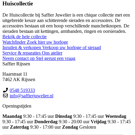
Huiscollectie
De Huiscollectie bij Saffier Juwelier is een chique collectie met een
uitgebreide keuze aan schitterende sieraden en accessoires. De
accessoires bestaan uit een hoop verschillende manchetknopen. De
sieraden bestaan uit kettingen, armbanden, ringen en oorsieraden.
Bekijk de hele collectie
Watchfinder
Zoek hier uw horloge
Inruilen & verkopen
Verkoop uw horloge of sieraad
Service & reparaties
Ons atelier
Neem contact op
Stel gerust een vraag
Saffier Rijssen
Haarstraat 11
7462 AK Rijssen
0548 519333
info@saffierjuwelier.nl
Openingstijden
Maandag
9:30 - 17:45 uur
Dinsdag
9:30 - 17:45 uur
Woensdag
9:30 - 17:45 uur
Donderdag
9:30 - 20:00 uur
Vrijdag
9:30 - 17:45
uur
Zaterdag
9:30 - 17:00 uur
Zondag
Gesloten