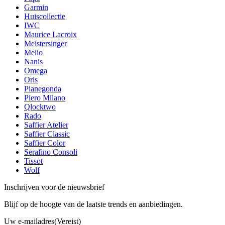
Garmin
Huiscollectie
IWC
Maurice Lacroix
Meistersinger
Mello
Nanis
Omega
Oris
Pianegonda
Piero Milano
Qlocktwo
Rado
Saffier Atelier
Saffier Classic
Saffier Color
Serafino Consoli
Tissot
Wolf
Inschrijven voor de nieuwsbrief
Blijf op de hoogte van de laatste trends en aanbiedingen.
Uw e-mailadres
(Vereist)