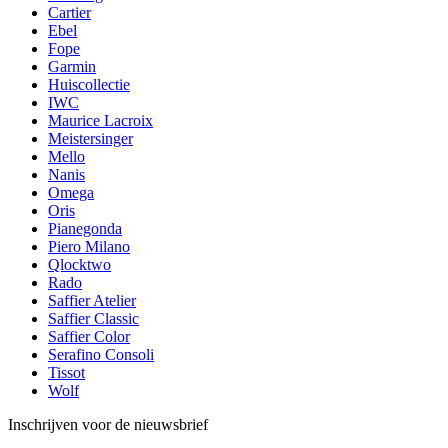
Cartier
Ebel
Fope
Garmin
Huiscollectie
IWC
Maurice Lacroix
Meistersinger
Mello
Nanis
Omega
Oris
Pianegonda
Piero Milano
Qlocktwo
Rado
Saffier Atelier
Saffier Classic
Saffier Color
Serafino Consoli
Tissot
Wolf
Inschrijven voor de nieuwsbrief