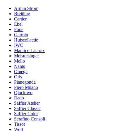
Armin Strom
Breitling
Cartier
Ebel
Fope
Garmin
Huiscollectie
IWC
Maurice Lacroix
Meistersinger
Mello
Nanis
Omega
Oris
Pianegonda
Piero Milano
Qlocktwo
Rado
Saffier Atelier
Saffier Classic
Saffier Color
Serafino Consoli
Tissot
Wolf