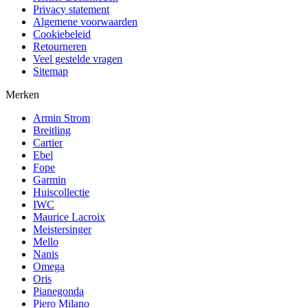
Privacy statement
Algemene voorwaarden
Cookiebeleid
Retourneren
Veel gestelde vragen
Sitemap
Merken
Armin Strom
Breitling
Cartier
Ebel
Fope
Garmin
Huiscollectie
IWC
Maurice Lacroix
Meistersinger
Mello
Nanis
Omega
Oris
Pianegonda
Piero Milano