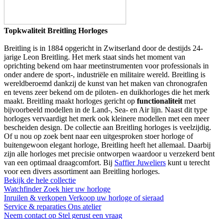
Topkwaliteit Breitling Horloges
Breitling is in 1884 opgericht in Zwitserland door de destijds 24-
jarige Leon Breitling. Het merk staat sinds het moment van
oprichting bekend om haar meetinstrumenten voor professionals in
onder andere de sport-, industriële en militaire wereld. Breitling is
wereldberoemd dankzij de kunst van het maken van chronografen
en tevens zeer bekend om de piloten- en duikhorloges die het merk
maakt. Breitling maakt horloges gericht op
functionaliteit
met
bijvoorbeeld modellen in de Land-, Sea- en Air lijn. Naast dit type
horloges vervaardigt het merk ook kleinere modellen met een meer
bescheiden design. De collectie aan Breitling horloges is veelzijdig.
Of u nou op zoek bent naar een uitgesproken stoer horloge of
buitengewoon elegant horloge, Breitling heeft het allemaal. Daarbij
zijn alle horloges met precisie ontworpen waardoor u verzekerd bent
van een optimaal draagcomfort. Bij
Saffier Juweliers
kunt u terecht
voor een divers assortiment aan Breitling horloges.
Bekijk de hele collectie
Watchfinder
Zoek hier uw horloge
Inruilen & verkopen
Verkoop uw horloge of sieraad
Service & reparaties
Ons atelier
Neem contact op
Stel gerust een vraag