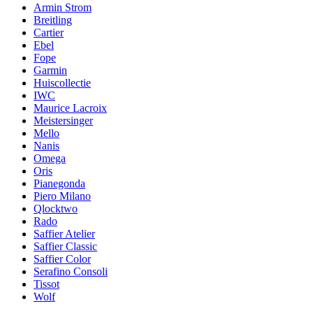
Armin Strom
Breitling
Cartier
Ebel
Fope
Garmin
Huiscollectie
IWC
Maurice Lacroix
Meistersinger
Mello
Nanis
Omega
Oris
Pianegonda
Piero Milano
Qlocktwo
Rado
Saffier Atelier
Saffier Classic
Saffier Color
Serafino Consoli
Tissot
Wolf