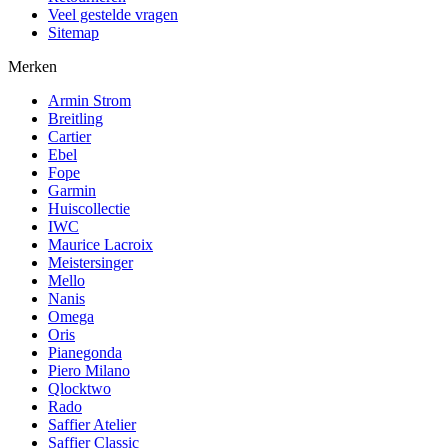
Veel gestelde vragen
Sitemap
Merken
Armin Strom
Breitling
Cartier
Ebel
Fope
Garmin
Huiscollectie
IWC
Maurice Lacroix
Meistersinger
Mello
Nanis
Omega
Oris
Pianegonda
Piero Milano
Qlocktwo
Rado
Saffier Atelier
Saffier Classic