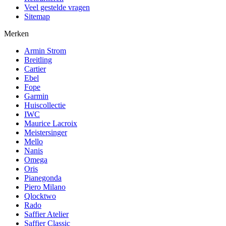
Veel gestelde vragen
Sitemap
Merken
Armin Strom
Breitling
Cartier
Ebel
Fope
Garmin
Huiscollectie
IWC
Maurice Lacroix
Meistersinger
Mello
Nanis
Omega
Oris
Pianegonda
Piero Milano
Qlocktwo
Rado
Saffier Atelier
Saffier Classic